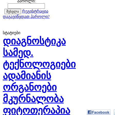
პაროლი:
რეგისტრაცია
დაგავიწყდათ პაროლი?
სტატიები
დიაგნოსტიკა
სამედ.
ტექნოლოგიები
ადამიანის
ორგანოები
მკურნალობა
ფიტოთერაპია
Facebook