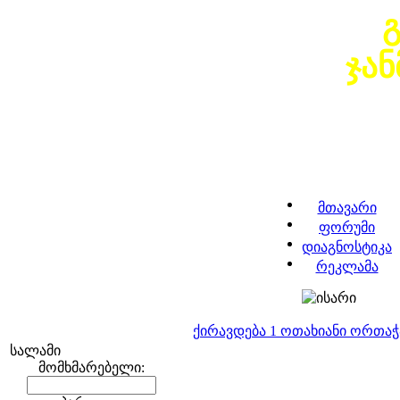
ჯა
მთავარი
ფორუმი
დიაგნოსტიკა
რეკლამა
ქირავდება 1 ოთახიანი ორთა
სალამი
მომხმარებელი: