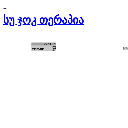
-
სუ ჯოკ თერაპია
htt