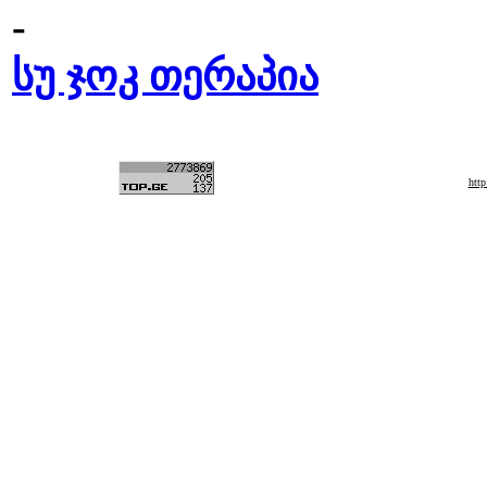
-
სუ ჯოკ თერაპია
htt