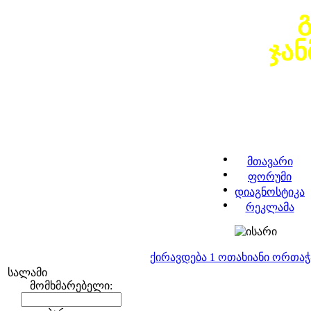
ჯა
მთავარი
ფორუმი
დიაგნოსტიკა
რეკლამა
ქირავდება 1 ოთახიანი ორთა
სალამი
მომხმარებელი: