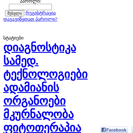
პაროლი:
რეგისტრაცია
დაგავიწყდათ პაროლი?
სტატიები
დიაგნოსტიკა
სამედ.
ტექნოლოგიები
ადამიანის
ორგანოები
მკურნალობა
ფიტოთერაპია
Facebook