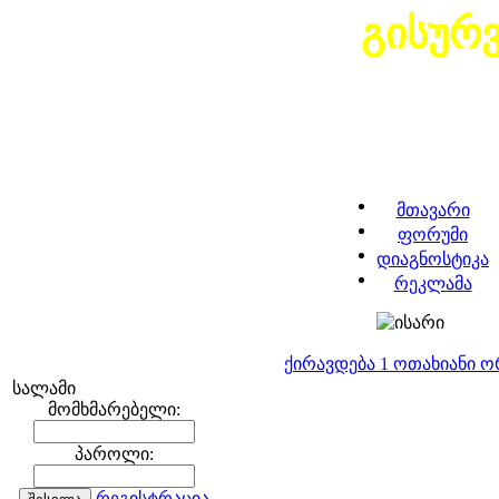
გისურ
მთავარი
ფორუმი
დიაგნოსტიკა
რეკლამა
ქირავდება 1 ოთახიანი 
სალამი
მომხმარებელი:
პაროლი:
რეგისტრაცია