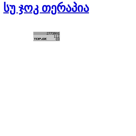
სუ ჯოკ თერაპია