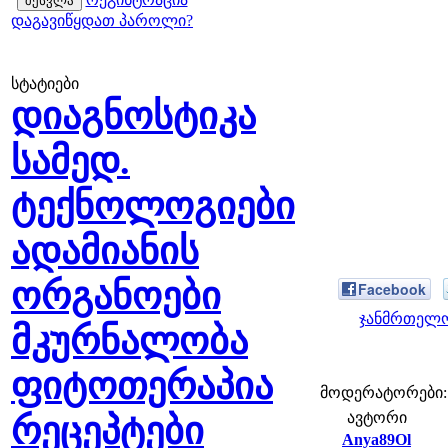
დაგავიწყდათ პაროლი?
სტატიები
დიაგნოსტიკა
სამედ.
ტექნოლოგიები
ადამიანის
ორგანოები
Facebook
ჯანმრთელო
მკურნალობა
ფიტოთერაპია
მოდერატორები: f
ავტორი
რეცეპტები
Anya89Ol