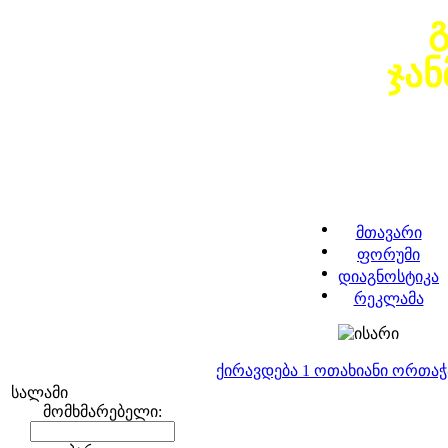
ჯა
მთავარი
ფორუმი
დიაგნოსტიკა
რეკლამა
ქირავდება 1 ოთახიანი ორთა
სალამი
მომხმარებელი: