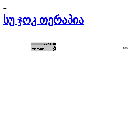
-
სუ ჯოკ თერაპია
htt