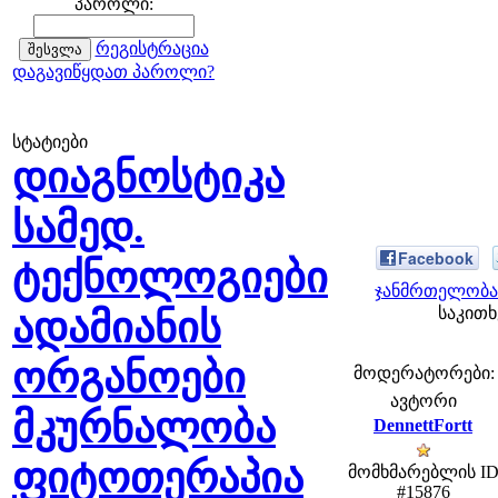
პაროლი:
რეგისტრაცია
დაგავიწყდათ პაროლი?
სტატიები
დიაგნოსტიკა
სამედ.
Facebook
ტექნოლოგიები
ჯანმრთელობა 
საკითხ
ადამიანის
ორგანოები
მოდერატორები: fe
ავტორი
მკურნალობა
DennettFortt
ფიტოთერაპია
მომხმარებლის I
#15876