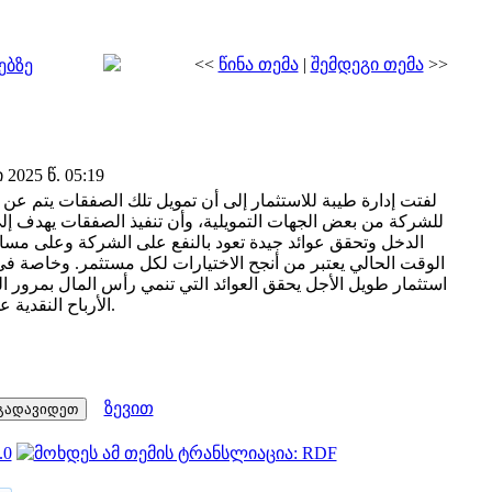
<<
წინა თემა
|
შემდეგი თემა
>>
ებზე
2025 წ. 05:19
لفتت إدارة طيبة للاستثمار إلى أن تمويل تلك الصفقات يتم عن ط
للشركة من بعض الجهات التمويلية، وأن تنفيذ الصفقات يهدف إل
الدخل وتحقق عوائد جيدة تعود بالنفع على الشركة وعلى م.
الوقت الحالي يعتبر من أنجح الاختيارات لكل مستثمر. وخاصة 
استثمار طويل الأجل يحقق العوائد التي تنمي رأس المال بمرور 
الأرباح النقدية على المساهمين بشكل دوري.
ზევით