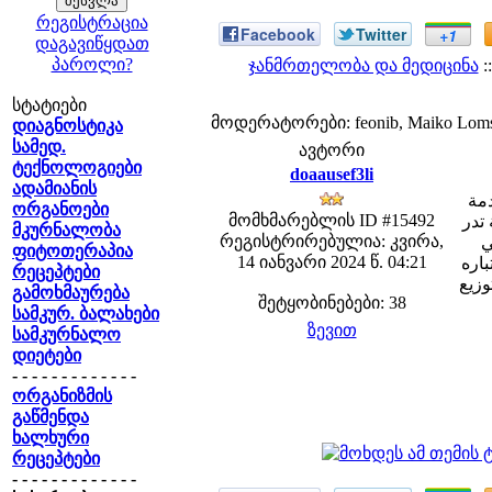
რეგისტრაცია
Facebook
Twitter
+1
დაგავიწყდათ
პაროლი?
ჯანმრთელობა და მედიცინა
:
სტატიები
მოდერატორები: feonib, Maiko Lom
დიაგნოსტიკა
სამედ.
ავტორი
ტექნოლოგიები
doaausef3li
ადამიანის
دمة
ორგანოები
მომხმარებლის ID #15492
تدر
მკურნალობა
რეგისტრირებულია: კვირა,
ي
ფიტოთერაპია
14 იანვარი 2024 წ. 04:21
اره
რეცეპტები
وزيع
გამოხმაურება
შეტყობინებები: 38
სამკურ. ბალახები
ზევით
სამკურნალო
დიეტები
- - - - - - - - - - - - -
ორგანიზმის
გაწმენდა
ხალხური
რეცეპტები
- - - - - - - - - - - - -