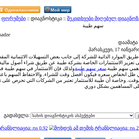
Одноклассники
Мой мир
:
ფორუმები
:: დიაგნოსტიკა ::
შეკითხვები მიღებულ დიაგნოზ
سهم طيبة
sadze
დაამატა
პარასკევი, 17 იანვარი 
ريق الموارد الذاتية للشركة إلى جانب بعض التسهيلات الائتمانية المق
ى تعزيز الاستثمارات الخاصة بشركة طيبة عن طريق شراء أصول مالية 
ساهمي سهم طيبة
سعر سهم طيبة
ولذلك فإن الاستثمار في سهم طيبة ف
في ظل انخفاض سعره فيكون أفضل وقت للشراء. والاحتفاظ السهم باعتب
الوقت. وخاصة أن طيبة للاستثمار تعتبر من الشركات التي تحرص على ت
გადასვლა: