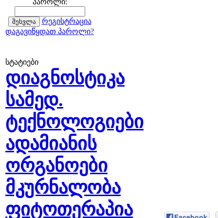
პაროლი:
რეგისტრაცია
დაგავიწყდათ პაროლი?
სტატიები
დიაგნოსტიკა
სამედ.
ტექნოლოგიები
ადამიანის
ორგანოები
მკურნალობა
ფიტოთერაპია
Facebook