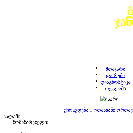
ჯა
მთავარი
ფორუმი
დიაგნოსტიკა
რეკლამა
ქირავდება 1 ოთახიანი ორთა
სალამი
მომხმარებელი: