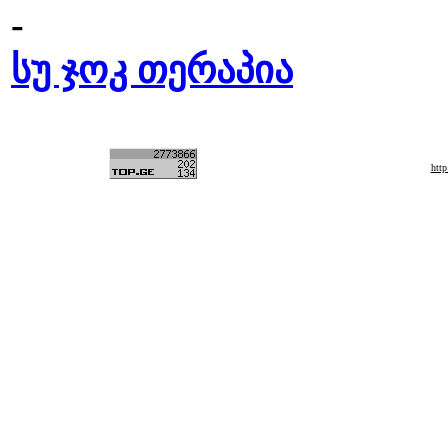
-
სუ ჯოკ თერაპია
htt