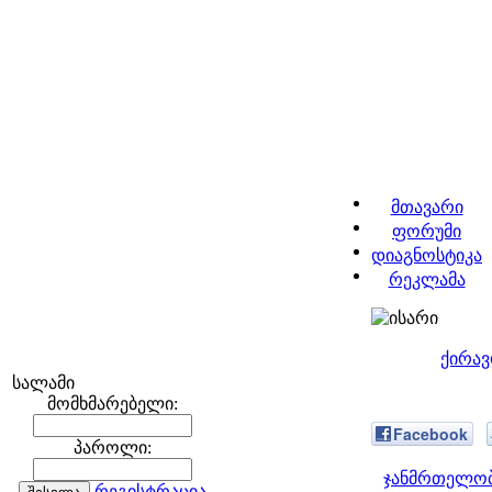
მთავარი
ფორუმი
დიაგნოსტიკა
რეკლამა
ქირავ
სალამი
მომხმარებელი:
Facebook
პაროლი:
ჯანმრთელობ
რეგისტრაცია