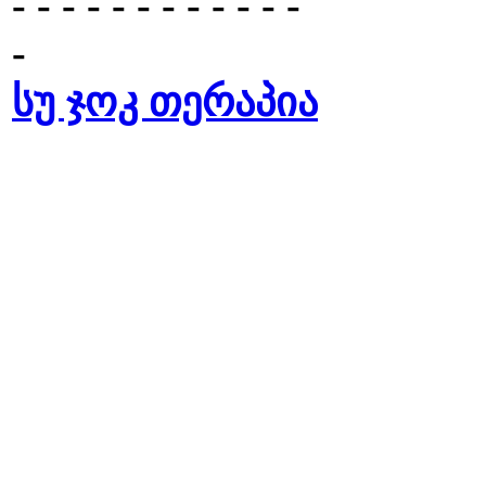
- - - - - - - - - - - -
-
სუ ჯოკ თერაპია