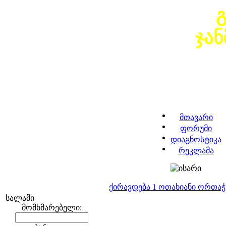
ჯა
მთავარი
ფორუმი
დიაგნოსტიკა
რეკლამა
ქირავდება 1 ოთახიანი ორთა
სალამი
მომხმარებელი: