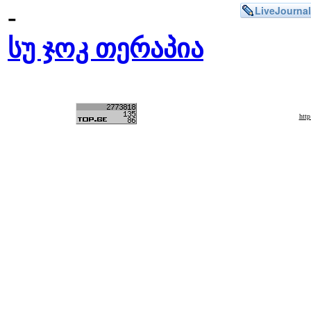
-
LiveJournal
სუ ჯოკ თერაპია
htt