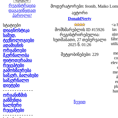
რეგისტრაცია
მოდერატორები: feonib, Maiko Lom
დაგავიწყდათ
ავტორი
პაროლი?
DonaldNerty
<a 
სტატიები
las
მომხმარებლის ID #15926
დიაგნოსტიკა
aju
რეგისტრირებულია:
სამედ.
fábr
ხუთშაბათი, 27 თებერვალი
ტექნოლოგიები
util
2025 წ. 01:26
ადამიანის
ორგანოები
me
შეტყობინებები: 229
მკურნალობა
co
ფიტოთერაპია
elev
რეცეპტები
გამოხმაურება
med
სამკურ. ბალახები
á
სამკურნალო
e
დიეტები
pl
- - - - - - - - - - - - -
has
ორგანიზმის
გაწმენდა
ზევით
ხალხური
რეცეპტები
- - - - - - - - - - - - -