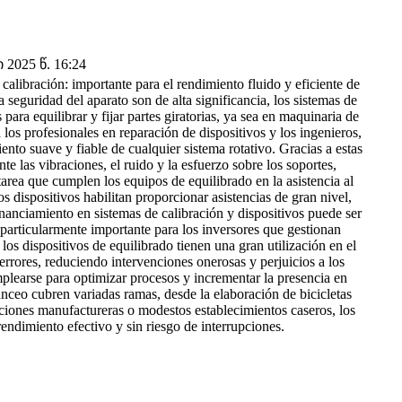
2025 წ. 16:24
alibración: importante para el rendimiento fluido y eficiente de
a seguridad del aparato son de alta significancia, los sistemas de
para equilibrar y fijar partes giratorias, ya sea en maquinaria de
 los profesionales en reparación de dispositivos y los ingenieros,
ento suave y fiable de cualquier sistema rotativo. Gracias a estas
nte las vibraciones, el ruido y la esfuerzo sobre los soportes,
tarea que cumplen los equipos de equilibrado en la asistencia al
s dispositivos habilitan proporcionar asistencias de gran nivel,
inanciamiento en sistemas de calibración y dispositivos puede ser
 particularmente importante para los inversores que gestionan
s dispositivos de equilibrado tienen una gran utilización en el
 errores, reduciendo intervenciones onerosas y perjuicios a los
plearse para optimizar procesos y incrementar la presencia en
nceo cubren variadas ramas, desde la elaboración de bicicletas
aciones manufactureras o modestos establecimientos caseros, los
ndimiento efectivo y sin riesgo de interrupciones.