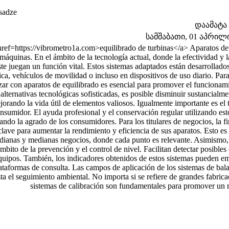
sadze
დაამატა
სამშაბათი, 01 აპრილი 
href=https://vibrometro1a.com>equilibrado de turbinas</a> Aparatos de c
 máquinas. En el ámbito de la tecnología actual, donde la efectividad y l
ste juegan un función vital. Estos sistemas adaptados están desarrollados 
ica, vehículos de movilidad o incluso en dispositivos de uso diario. Para
izar con aparatos de equilibrado es esencial para promover el funcionami
alternativas tecnológicas sofisticadas, es posible disminuir sustancialme
jorando la vida útil de elementos valiosos. Igualmente importante es el 
nsumidor. El ayuda profesional y el conservación regular utilizando esto
ando la agrado de los consumidores. Para los titulares de negocios, la f
clave para aumentar la rendimiento y eficiencia de sus aparatos. Esto es
ianas y medianas negocios, donde cada punto es relevante. Asimismo, lo
mbito de la prevención y el control de nivel. Facilitan detectar posibles
quipos. También, los indicadores obtenidos de estos sistemas pueden em
ataformas de consulta. Las campos de aplicación de los sistemas de bala
ta el seguimiento ambiental. No importa si se refiere de grandes fabric
sistemas de calibración son fundamentales para promover un re