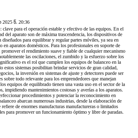
2025 წ. 20:36
lave para el operación estable y efectivo de las equipos. En el
ad del aparato son de máxima trascendencia, los dispositivos de
n diseñados para equilibrar y regular partes móviles, ya sea en
o en aparatos domésticos. Para los profesionales en soporte de
para promover el rendimiento suave y fiable de cualquier mecanismo
 notablemente las oscilaciones, el zumbido y la esfuerzo sobre los
gnificativo es el rol que cumplen los equipos de balanceo en la
do estos sistemas posibilitan brindar servicios de gran calidad,
gocios, la inversión en sistemas de ajuste y detectores puede ser
o es sobre todo relevante para los emprendedores que manejan
os equipos de equilibrado tienen una vasta uso en el sector de la
tos, impidiendo mantenimientos costosas y averías a los aparatos.
erfeccionar procedimientos y potenciar la reconocimiento en
alanceo abarcan numerosas industrias, desde la elaboración de
se refiere de enormes manufacturas manufactureras o limitados
ales para promover un funcionamiento óptimo y libre de paradas.