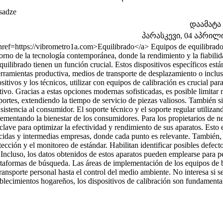
sadze
დაამატა
პარასკევი, 04 აპრილი 
href=https://vibrometro1a.com>Equilibrado</a> Equipos de equilibrado: c
orno de la tecnología contemporánea, donde la rendimiento y la fiabilid
quilibrado tienen un función crucial. Estos dispositivos específicos está
rramientas productiva, medios de transporte de desplazamiento o inclus
ositivos y los técnicos, utilizar con equipos de calibración es crucial 
tivo. Gracias a estas opciones modernas sofisticadas, es posible limitar
portes, extendiendo la tiempo de servicio de piezas valiosos. También si
asistencia al consumidor. El soporte técnico y el soporte regular utilizan
rementando la bienestar de los consumidores. Para los propietarios de ne
clave para optimizar la efectividad y rendimiento de sus aparatos. Est
cidas y intermedias empresas, donde cada punto es relevante. También, l
tección y el monitoreo de estándar. Habilitan identificar posibles defec
Incluso, los datos obtenidos de estos aparatos pueden emplearse para p
ataformas de búsqueda. Las áreas de implementación de los equipos de b
ransporte personal hasta el control del medio ambiente. No interesa si 
ablecimientos hogareños, los dispositivos de calibración son fundament