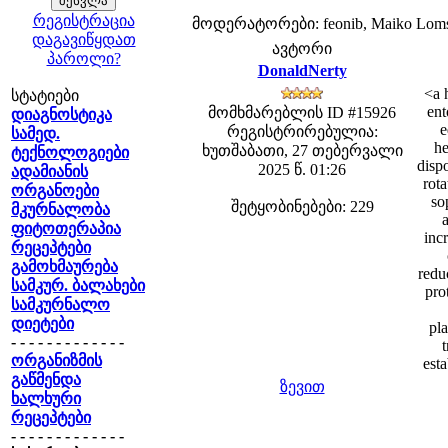
რეგისტრაცია
მოდერატორები: feonib, Maiko Lom
დაგავიწყდათ
ავტორი
პაროლი?
DonaldNerty
<a 
სტატიები
ent
მომხმარებლის ID #15926
დიაგნოსტიკა
e
რეგისტრირებულია:
სამედ.
he
ხუთშაბათი, 27 თებერვალი
ტექნოლოგიები
disp
2025 წ. 01:26
ადამიანის
rota
ორგანოები
so
შეტყობინებები: 229
მკურნალობა
ფიტოთერაპია
inc
რეცეპტები
გამოხმაურება
redu
სამკურ. ბალახები
pro
სამკურნალო
დიეტები
pl
- - - - - - - - - - - - -
t
ორგანიზმის
est
გაწმენდა
ზევით
ხალხური
რეცეპტები
- - - - - - - - - - - - -