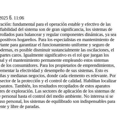
25 წ. 11:06
ción: fundamental para el operación estable y efectivo de las
iabilidad del sistema son de gran significancia, los sistemas de
sarrollados para balancear y regular componentes dinámicas, ya sea
positivos hogareños. Para los especialistas en mantenimiento de
ortante para garantizar el funcionamiento uniforme y seguro de
dernas, es posible disminuir sustancialmente las oscilaciones, el
artes caros. Igualmente significativo es el rol que juegan los
ional y el mantenimiento permanente empleando estos sistemas
n de los consumidores. Para los propietarios de emprendimientos,
crementar la efectividad y desempeño de sus sistemas. Esto es
ñas y medianas negocios, donde cada elemento es relevante. Por
sector de la protección y el control de calidad. Habilitan localizar
aratos. También, los resultados recopilados de estos aparatos
es de exploración. Las sectores de aplicación de los sistemas de
 personal hasta el control del medio ambiente. No interesa si se
o personal, los sistemas de equilibrado son indispensables para
nte y libre de paradas.