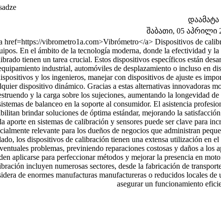
sadze
დაამატა
შაბათი, 05 აპრილი 20
a href=https://vibrometro1a.com>Vibrómetro</a> Dispositivos de calibra
uipos. En el ámbito de la tecnología moderna, donde la efectividad y la f
librado tienen un tarea crucial. Estos dispositivos específicos están de
equipamiento industrial, automóviles de desplazamiento o incluso en dis
ispositivos y los ingenieros, manejar con dispositivos de ajuste es imp
lquier dispositivo dinámico. Gracias a estas alternativas innovadoras mo
estruendo y la carga sobre los sujeciones, aumentando la longevidad de p
sistemas de balanceo en la soporte al consumidor. El asistencia profes
bilitan brindar soluciones de óptima estándar, mejorando la satisfacció
la aporte en sistemas de calibración y sensores puede ser clave para in
cialmente relevante para los dueños de negocios que administran peque
lado, los dispositivos de calibración tienen una extensa utilización en el 
ventuales problemas, previniendo reparaciones costosas y daños a los ap
en aplicarse para perfeccionar métodos y mejorar la presencia en motor
ibración incluyen numerosas sectores, desde la fabricación de transporte
idera de enormes manufacturas manufactureras o reducidos locales de us
asegurar un funcionamiento eficie