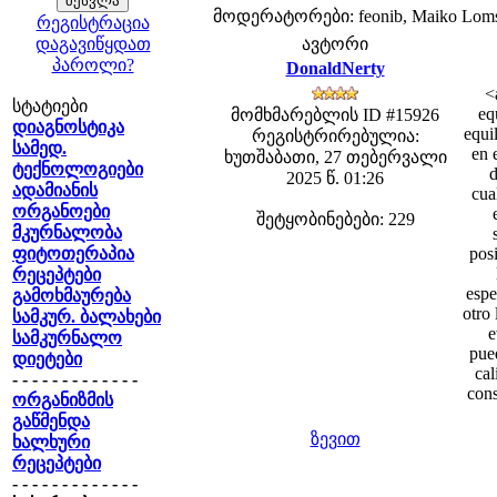
მოდერატორები: feonib, Maiko Lom
რეგისტრაცია
დაგავიწყდათ
ავტორი
პაროლი?
DonaldNerty
<
სტატიები
eq
მომხმარებლის ID #15926
დიაგნოსტიკა
equi
რეგისტრირებულია:
სამედ.
en 
ხუთშაბათი, 27 თებერვალი
ტექნოლოგიები
d
2025 წ. 01:26
ადამიანის
cua
ორგანოები
შეტყობინებები: 229
მკურნალობა
ფიტოთერაპია
posi
რეცეპტები
espe
გამოხმაურება
otro 
სამკურ. ბალახები
e
სამკურნალო
pued
დიეტები
cal
- - - - - - - - - - - - -
cons
ორგანიზმის
გაწმენდა
ზევით
ხალხური
რეცეპტები
- - - - - - - - - - - - -