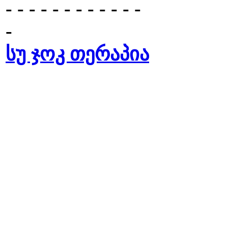
- - - - - - - - - - - -
-
სუ ჯოკ თერაპია