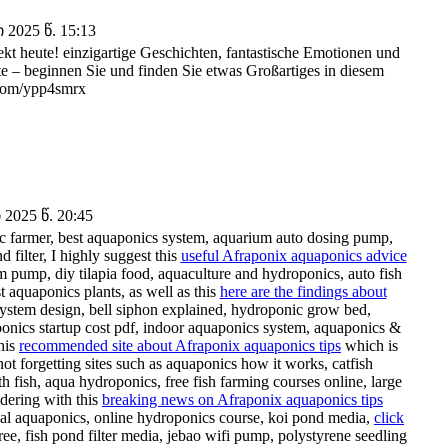
2025 წ. 15:13
ekt heute! einzigartige Geschichten, fantastische Emotionen und
te – beginnen Sie und finden Sie etwas Großartiges in diesem
.com/ypp4smrx
2025 წ. 20:45
ponic farmer, best aquaponics system, aquarium auto dosing pump,
 filter, I highly suggest this
useful Afraponix aquaponics advice
ium pump, diy tilapia food, aquaculture and hydroponics, auto fish
 aquaponics plants, as well as this
here are the findings about
ystem design, bell siphon explained, hydroponic grow bed,
onics startup cost pdf, indoor aquaponics system, aquaponics &
his
recommended site about Afraponix aquaponics tips
which is
ot forgetting sites such as aquaponics how it works, catfish
fish, aqua hydroponics, free fish farming courses online, large
idering with this
breaking news on Afraponix aquaponics tips
al aquaponics, online hydroponics course, koi pond media,
click
ee, fish pond filter media, jebao wifi pump, polystyrene seedling