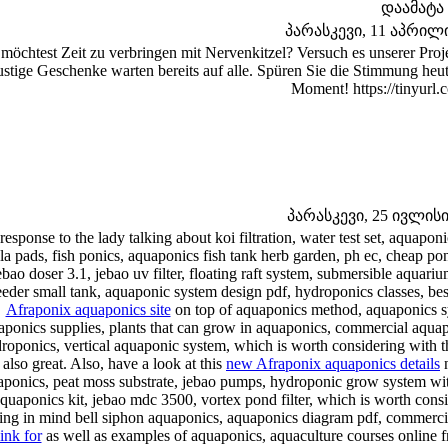
დაამატა
პარასკევი, 11 აპრილი 
 möchtest Zeit zu verbringen mit Nervenkitzel? Versuch es unserer Proj
ustige Geschenke warten bereits auf alle. Spüren Sie die Stimmung heu
Moment! https://tinyurl
პარასკევი, 25 ივლისი 
 response to the lady talking about koi filtration, water test set, aqua
la pads, fish ponics, aquaponics fish tank herb garden, ph ec, cheap pond
ebao doser 3.1, jebao uv filter, floating raft system, submersible aquar
eeder small tank, aquaponic system design pdf, hydroponics classes, best
Afraponix aquaponics site
on top of aquaponics method, aquaponics s
aponics supplies, plants that can grow in aquaponics, commercial aquap
roponics, vertical aquaponic system, which is worth considering with t
also great. Also, have a look at this
new Afraponix aquaponics details
n
ponics, peat moss substrate, jebao pumps, hydroponic grow system with 
quaponics kit, jebao mdc 3500, vortex pond filter, which is worth cons
ing in mind bell siphon aquaponics, aquaponics diagram pdf, commerci
link for
as well as examples of aquaponics, aquaculture courses online fr