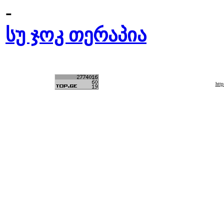
-
სუ ჯოკ თერაპია
htt