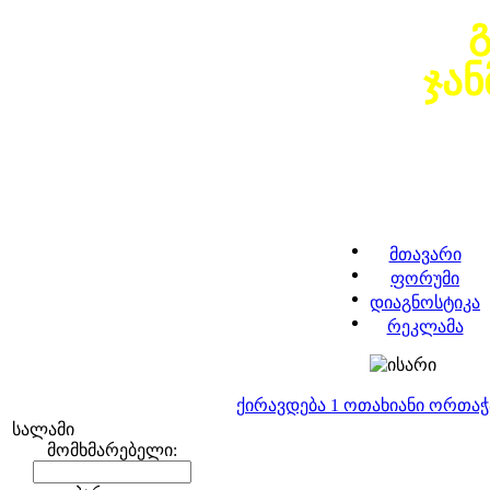
ჯა
მთავარი
ფორუმი
დიაგნოსტიკა
რეკლამა
ქირავდება 1 ოთახიანი ორთა
სალამი
მომხმარებელი: