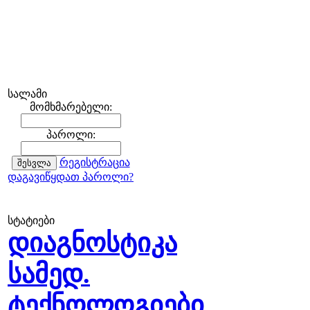
სალამი
მომხმარებელი:
პაროლი:
რეგისტრაცია
დაგავიწყდათ პაროლი?
სტატიები
დიაგნოსტიკა
სამედ.
ტექნოლოგიები