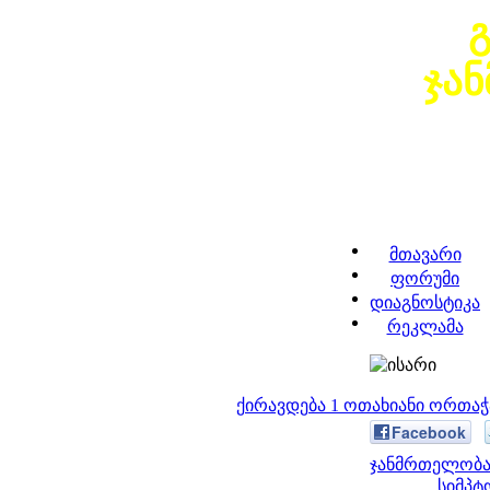
ჯა
მთავარი
ფორუმი
დიაგნოსტიკა
რეკლამა
ქირავდება 1 ოთახიანი ორთა
Facebook
ჯანმრთელობა 
სიმპტ