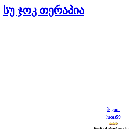
სუ ჯოკ თერაპია
ზევით
lucas59