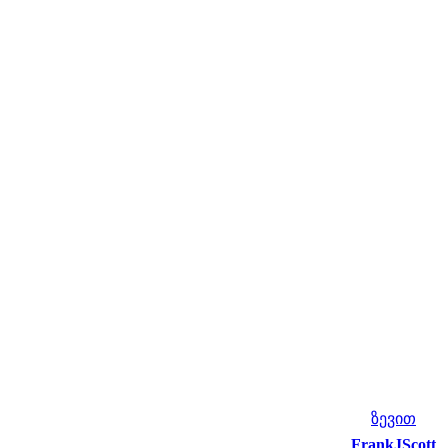
ზევით
FrankJScott