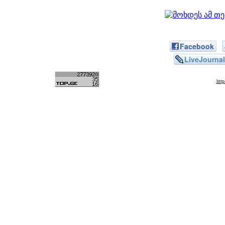
Facebook
LiveJournal
htt