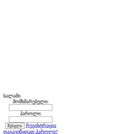
სალამი
მომხმარებელი:
პაროლი:
რეგისტრაცია
დაგავიწყდათ პაროლი?