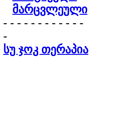
მარცვლეული
- - - - - - - - - - - -
-
სუ ჯოკ თერაპია