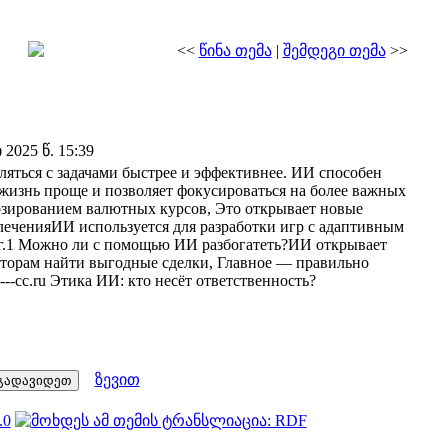
<<
წინა თემა
|
შემდეგი თემა
>>
025 წ. 15:39
ться с задачами быстрее и эффективнее. ИИ способен
 жизнь проще и позволяет фокусироваться на более важных
зированием валютных курсов, Это открывает новые
еченияИИ используется для разработки игр с адаптивным
уг.1 Можно ли с помощью ИИ разбогатеть?ИИ открывает
сторам найти выгодные сделки, Главное — правильно
------cc.ru Этика ИИ: кто несёт ответственность?
ზევით