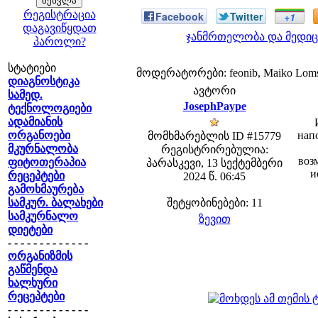
რეგისტრაცია
Facebook
Twitter
+1
დაგავიწყდათ
ჯანმრთელობა და მედიც
პაროლი?
სტატიები
მოდერატორები: feonib, Maiko Lom
დიაგნოსტიკა
ავტორი
სამედ.
JosephPaype
ტექნოლოგიები
ადამიანის
ორგანოები
нап
მომხმარებლის ID #15779
მკურნალობა
რეგისტრირებულია:
воз
ფიტოთერაპია
პარასკევი, 13 სექტემბერი
и
რეცეპტები
2024 წ. 06:45
გამოხმაურება
სამკურ. ბალახები
შეტყობინებები: 11
სამკურნალო
ზევით
დიეტები
- - - - - - - - - - - - -
ორგანიზმის
გაწმენდა
ხალხური
რეცეპტები
- - - - - - - - - - - - -