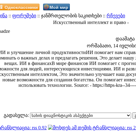
Одноклассники
Мой мир
ინა
::
ფორუმები
:: ჯანმრთელობის საკითხები ::
რჩევები
Искусственный интеллект и право -
sadze
დაამატა
ორშაბათი, 14 ივლისი 2
ИИ и улучшение личной продуктивностиИИ помогает нам справля
оминать о важных делах и предлагать решения, Это делает нашу
вещах. ИИ в финансахВ мире финансов ИИ помогает с прогно
можности для людей, интересующихся инвестициями. ИИ и развл
скусственным интеллектом, Это значительно улучшает наш дос
новые возможности для создания богатства. Он помогает инве
использовать технологии. Source: - https://https-kra--34-
გადასვლა: