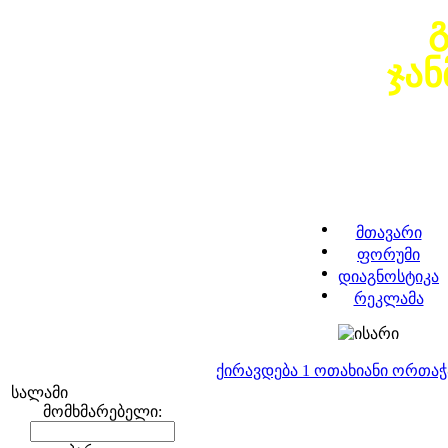
ჯა
მთავარი
ფორუმი
დიაგნოსტიკა
რეკლამა
ქირავდება 1 ოთახიანი ორთა
სალამი
მომხმარებელი: