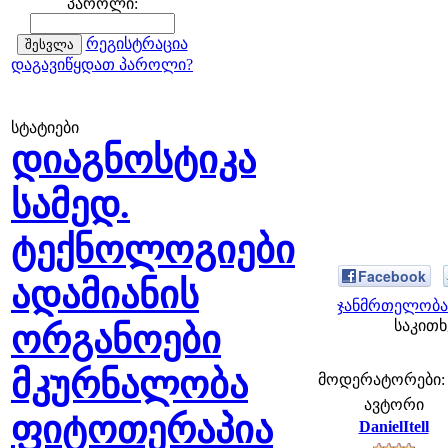
პაროლი:
რეგისტრაცია
დაგავიწყდათ პაროლი?
სტატიები
დიაგნოსტიკა
სამედ.
ტექნოლოგიები
Facebook
ადამიანის
ჯანმრთელობა 
საკითხ
ორგანოები
მკურნალობა
მოდერატორები: fe
ავტორი
ფიტოთერაპია
DanielItell