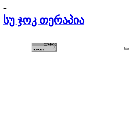
-
სუ ჯოკ თერაპია
htt