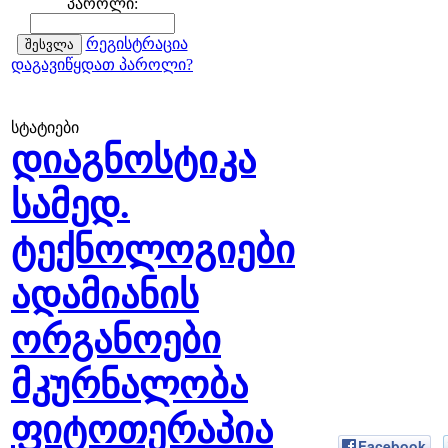
პაროლი:
რეგისტრაცია
დაგავიწყდათ პაროლი?
სტატიები
დიაგნოსტიკა
სამედ.
ტექნოლოგიები
ადამიანის
ორგანოები
მკურნალობა
ფიტოთერაპია
Facebook