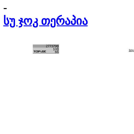
-
სუ ჯოკ თერაპია
htt