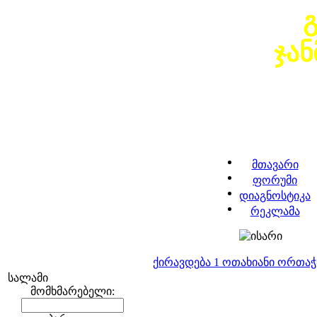
ჯა
მთავარი
ფორუმი
დიაგნოსტიკა
რეკლამა
ქირავდება 1 ოთახიანი ორთა
სალამი
მომხმარებელი: