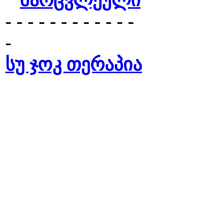
მარცვლეული
- - - - - - - - - - - -
-
სუ ჯოკ თერაპია