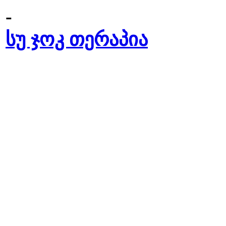
-
სუ ჯოკ თერაპია