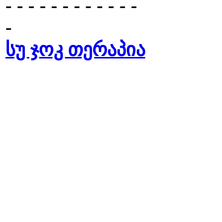
- - - - - - - - - - - -
-
სუ ჯოკ თერაპია