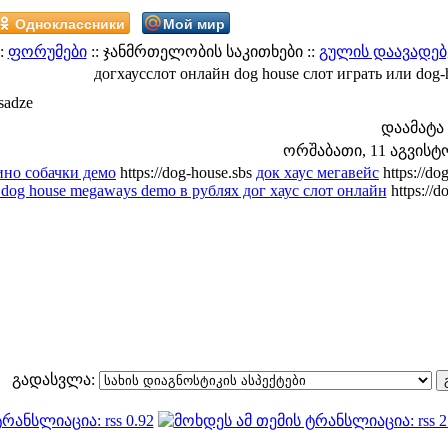
Одноклассники
Мой мир
:
ფორუმები
:: ჯანმრთელობის საკითხები ::
გულის დაავადებ
догхаусслот онлайн dog house слот играть или dog-
sadze
დაამატა
ორშაბათი, 11 აგვისტო 
ино собачки демо
https://dog-house.sbs
док хаус мегавейс
https://do
 dog house megaways demo в рублях дог хаус слот онлайн
https://d
გადასვლა: