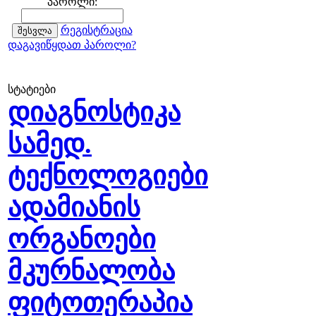
პაროლი:
რეგისტრაცია
დაგავიწყდათ პაროლი?
სტატიები
დიაგნოსტიკა
სამედ.
ტექნოლოგიები
ადამიანის
ორგანოები
მკურნალობა
ფიტოთერაპია