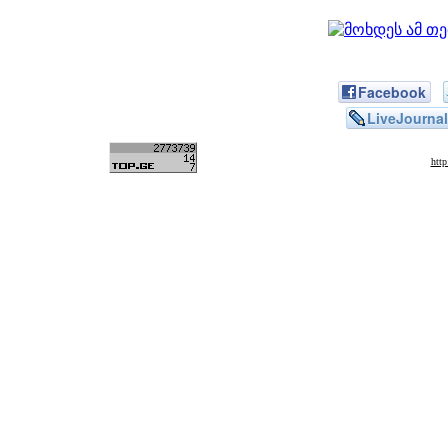
Facebook
LiveJournal
htt