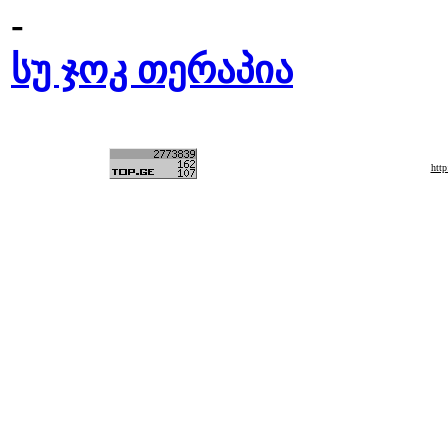
-
სუ ჯოკ თერაპია
htt