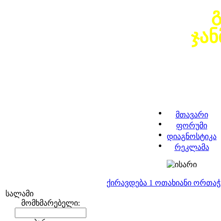
ჯა
მთავარი
ფორუმი
დიაგნოსტიკა
რეკლამა
ქირავდება 1 ოთახიანი ორთა
სალამი
მომხმარებელი: