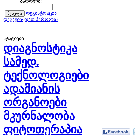
პაროლი:
რეგისტრაცია
დაგავიწყდათ პაროლი?
სტატიები
დიაგნოსტიკა
სამედ.
ტექნოლოგიები
ადამიანის
ორგანოები
მკურნალობა
ფიტოთერაპია
Facebook