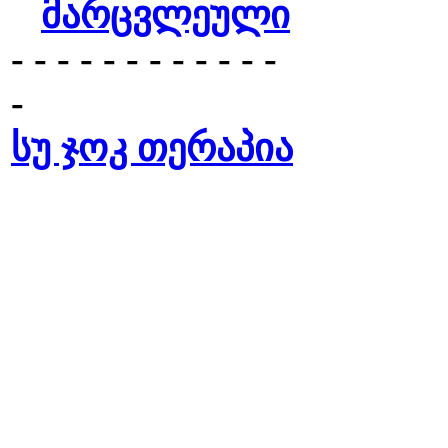
მარცვლეული
- - - - - - - - - - - -
-
სუ ჯოკ თერაპია