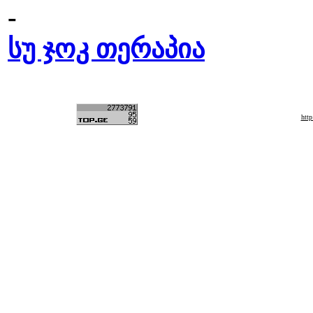
-
სუ ჯოკ თერაპია
htt