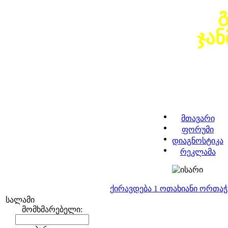
ჯა
მთავარი
ფორუმი
დიაგნოსტიკა
რეკლამა
ქირავდება 1 ოთახიანი ორთა
სალამი
მომხმარებელი: