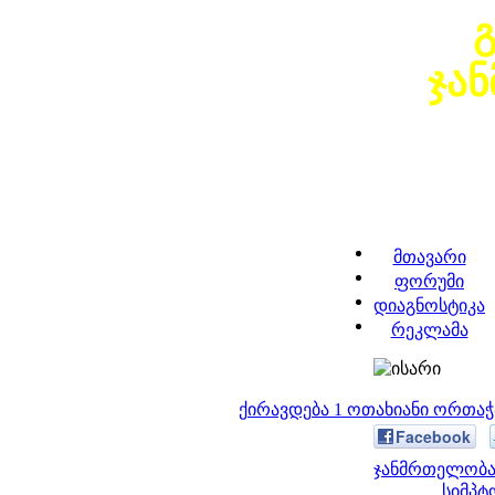
ჯა
მთავარი
ფორუმი
დიაგნოსტიკა
რეკლამა
ქირავდება 1 ოთახიანი ორთა
Facebook
ჯანმრთელობა 
სიმპტ