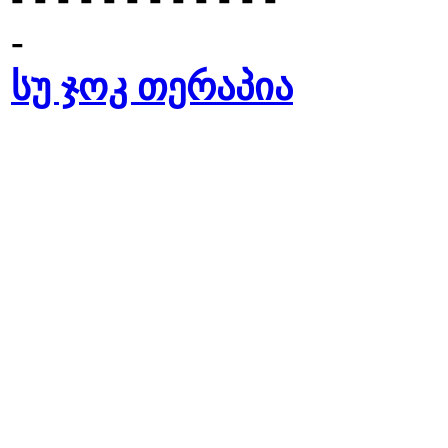
-
სუ ჯოკ თერაპია