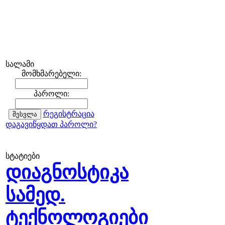
სალამი
მომხმარებელი:
პაროლი:
რეგისტრაცია
დაგავიწყდათ პაროლი?
სტატიები
დიაგნოსტიკა
სამედ.
ტექნოლოგიები