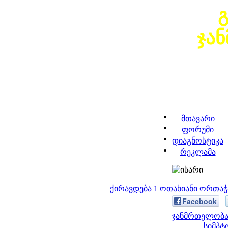
ჯა
მთავარი
ფორუმი
დიაგნოსტიკა
რეკლამა
ქირავდება 1 ოთახიანი ორთა
Facebook
ჯანმრთელობა 
სიმპტ