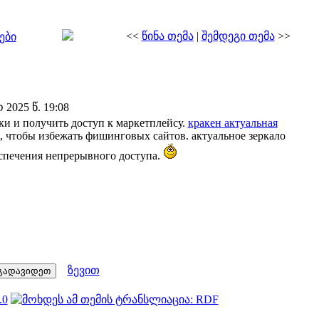
<<
წინა თემა
|
შემდეგი თემა
>>
ები
2025 წ. 19:08
ки и получить доступ к маркетплейсу.
кракен актуальная
, чтобы избежать фишинговых сайтов. актуальное зеркало
еспечения непрерывного доступа.
ზევით