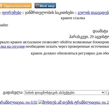
Одноклассники
Мой мир
:
ფორუმები
:: ჯანმრთელობის საკითხები ::
გულის დაავადებ
кракен ссылка
sadze
დაამატა
პარასკევი, 29 აგვისტო 
еркало кракен актуальное позволяет обойти возможные блокиров
лка на сегодня
необходимо искать через проверенные источники
кракен должно обновляться регулярно для об
გადასვლა: