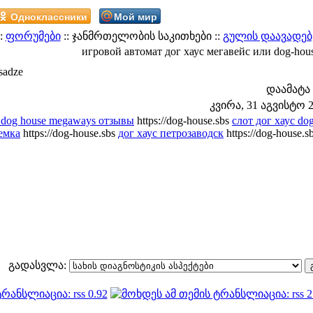
Одноклассники
Мой мир
:
ფორუმები
:: ჯანმრთელობის საკითხები ::
გულის დაავადებ
игровой автомат дог хаус мегавейс или dog-hous
sadze
დაამატა
კვირა, 31 აგვისტო 20
e dog house megaways отзывы
https://dog-house.sbs
слот дог хаус do
емка
https://dog-house.sbs
дог хаус петрозаводск
https://dog-house.s
გადასვლა: