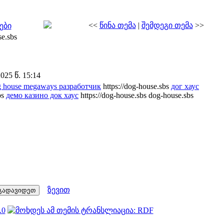
<<
წინა თემა
|
შემდეგი თემა
>>
ები
e.sbs
25 წ. 15:14
g house megaways разработчик
https://dog-house.sbs
дог хаус
bs
демо казино док хаус
https://dog-house.sbs dog-house.sbs
ზევით