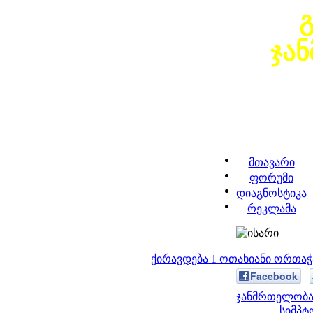
ჯა
მთავარი
ფორუმი
დიაგნოსტიკა
რეკლამა
ქირავდება 1 ოთახიანი ორთა
Facebook
ჯანმრთელობა 
სიმპტ