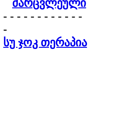
მარცვლეული
- - - - - - - - - - - -
-
სუ ჯოკ თერაპია