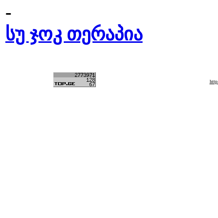
-
სუ ჯოკ თერაპია
htt