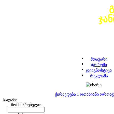
ჯა
მთავარი
ფორუმი
დიაგნოსტიკა
რეკლამა
ქირავდება 1 ოთახიანი ორთა
სალამი
მომხმარებელი: