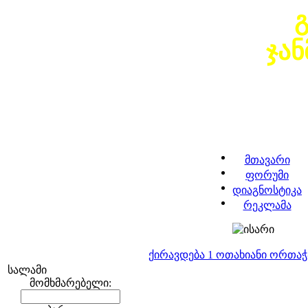
ჯა
მთავარი
ფორუმი
დიაგნოსტიკა
რეკლამა
ქირავდება 1 ოთახიანი ორთა
სალამი
მომხმარებელი: