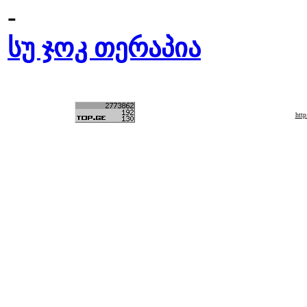
-
სუ ჯოკ თერაპია
htt