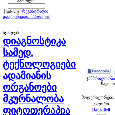
პაროლი:
რეგისტრაცია
დაგავიწყდათ პაროლი?
სტატიები
დიაგნოსტიკა
სამედ.
ტექნოლოგიები
Facebook
ადამიანის
ჯანმრთელობა 
საკითხ
ორგანოები
მკურნალობა
მოდერატორები: fe
ავტორი
ფიტოთერაპია
DanielItell