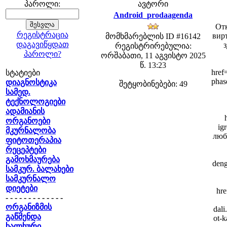
პაროლი:
ავტორი
Android_prodaagenda
Отк
რეგისტრაცია
вирт
მომხმარებლის ID #16142
დაგავიწყდათ
з
რეგისტრირებულია:
პაროლი?
ორშაბათი, 11 აგვისტო 2025
წ. 13:23
href
სტატიები
phas
დიაგნოსტიკა
შეტყობინებები: 49
სამედ.
ტექნოლოგიები
ადამიანის
ორგანოები
ig
მკურნალობა
любо
ფიტოთერაპია
რეცეპტები
გამოხმაურება
deng
სამკურ. ბალახები
სამკურნალო
დიეტები
hre
- - - - - - - - - - - - -
ორგანიზმის
dali
გაწმენდა
ot-k
ხალხური