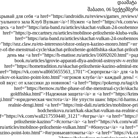
დაამატა
შაბათი, 06 სექტემბერი 
рывай для себя <a href="https://androidis.ru/reviews/games_reviews
уального зала Клуб Вулкан</a>! Нужен <a href="https://vk.com
десь <a href="https://aria-band.ru/articles/skachat-vulkan-24-osoben
href="https://p-mccartney.ru/articles/mobilnoe-prilozhenie-kluba-
href="https://aria-band.ru/articles/skachat-vulkan-24-osobenno
="http://snz.claw.ru/eto-interesno/obzor-onlayn-kazino-monro.html">и
e-of-the-menstrual-cycle/skachat-prilozhenie-goldfishka-skachat-pr
день мы <a href="https://h-matisse.ru/articles/16092020.html">р
book.ru/articles/igrovie-apparati-dlya-android-ustroystv-v-
href="https://hometradition.ru/skachat-prilozhenie-kazino-admiral
href="https://vk.com/wall665655563_1701">Сюрпризы</a> для <a href="
rokov-ot-kazino-point-loto.html">игроков клуба</a> каждый день! <a
й вкус: от классики до новинок! <a href="https://pokerup.ru/tag
href="https://bernow.ru/the-phase-of-the-menstrual-cycle/skacha
goldfishka.html">Надежная защита</a> и <a href="https://krimoved
i.html">юридическая чистота</a> Не упусти шанс https://d-harms.ru/a
realnie-dengi.html <a href="https://mir-dali.ru/articles/mobilnoe-
hodchenkova.ru/art/kak-skachat-vulkan-na-realnie
f="https://vk.com/wall217559440_3121">#игры</a> <a href="https://h
prilozhenie-kazino/">#слоты</a> <a href="https://vk.com/wal
.ru/articles/mobilnoe-prilozhenie-vulkan.html">#бонусы</a> <a href="ht
azino-point-loto.html">#игровыеавтоматы</a> <a href="https://vk.c