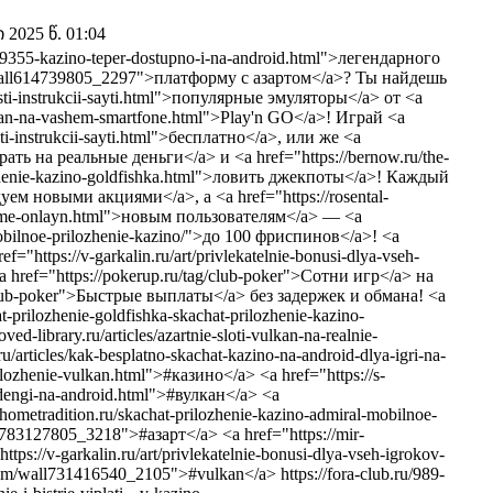
2025 წ. 01:04
/9355-kazino-teper-dostupno-i-na-android.html">легендарного
/wall614739805_2297">платформу с азартом</a>? Ты найдешь
nosti-instrukcii-sayti.html">популярные эмуляторы</a> от <a
vulkan-na-vashem-smartfone.html">Play'n GO</a>! Играй <a
sti-instrukcii-sayti.html">бесплатно</a>, или же <a
грать на реальные деньги</a> и <a href="https://bernow.ru/the-
ilozhenie-kazino-goldfishka.html">ловить джекпоты</a>! Каждый
адуем новыми акциями</a>, а <a href="https://rosental-
rezhime-onlayn.html">новым пользователям</a> — <a
-mobilnoe-prilozhenie-kazino/">до 100 фриспинов</a>! <a
https://v-garkalin.ru/art/privlekatelnie-bonusi-dlya-vseh-
 href="https://pokerup.ru/tag/club-poker">Сотни игр</a> на
/club-poker">Быстрые выплаты</a> без задержек и обмана! <a
t-prilozhenie-goldfishka-skachat-prilozhenie-kazino-
-library.ru/articles/azartnie-sloti-vulkan-na-realnie-
rticles/kak-besplatno-skachat-kazino-na-android-dlya-igri-na-
prilozhenie-vulkan.html">#казино</a> <a href="https://s-
-dengi-na-android.html">#вулкан</a> <a
ometradition.ru/skachat-prilozhenie-kazino-admiral-mobilnoe-
l783127805_3218">#азарт</a> <a href="https://mir-
tps://v-garkalin.ru/art/privlekatelnie-bonusi-dlya-vseh-igrokov-
om/wall731416540_2105">#vulkan</a> https://fora-club.ru/989-