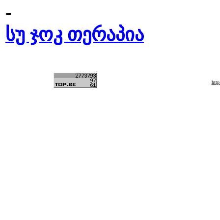
-
სუ ჯოკ თერაპია
htt