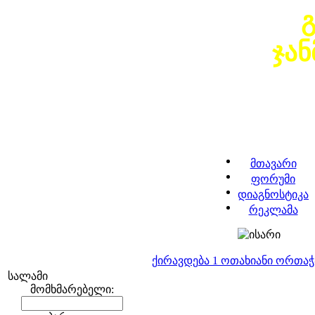
ჯა
მთავარი
ფორუმი
დიაგნოსტიკა
რეკლამა
ქირავდება 1 ოთახიანი ორთა
სალამი
მომხმარებელი: