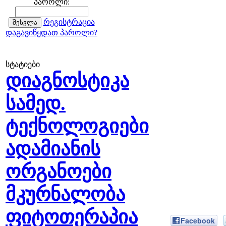
პაროლი:
რეგისტრაცია
დაგავიწყდათ პაროლი?
სტატიები
დიაგნოსტიკა
სამედ.
ტექნოლოგიები
ადამიანის
ორგანოები
მკურნალობა
ფიტოთერაპია
Facebook