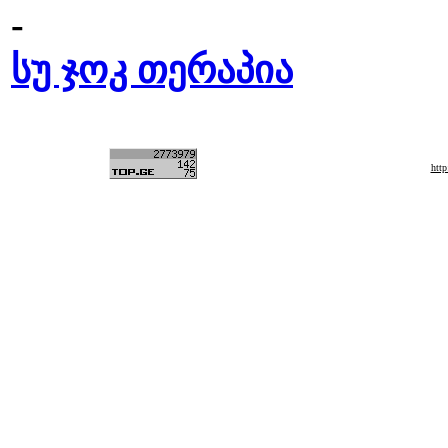
-
სუ ჯოკ თერაპია
htt