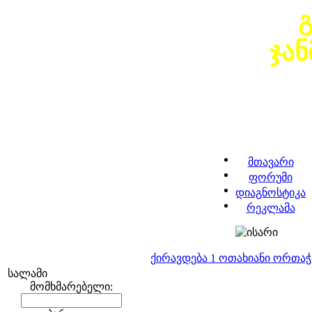
ჯა
მთავარი
ფორუმი
დიაგნოსტიკა
რეკლამა
ქირავდება 1 ოთახიანი ორთა
სალამი
მომხმარებელი: