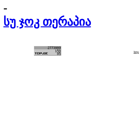
-
სუ ჯოკ თერაპია
htt