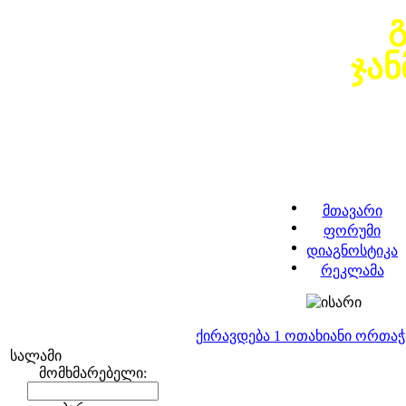
ჯა
მთავარი
ფორუმი
დიაგნოსტიკა
რეკლამა
ქირავდება 1 ოთახიანი ორთა
სალამი
მომხმარებელი: