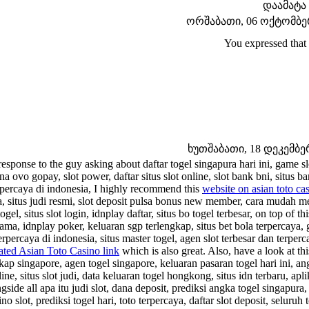
დაამატა
ორშაბათი, 06 ოქტომბერი
You expressed that
ხუთშაბათი, 18 დეკემბერი
response to the guy asking about daftar togel singapura hari ini, game slo
na ovo gopay, slot power, daftar situs slot online, slot bank bni, situs 
rpercaya di indonesia, I highly recommend this
website on asian toto ca
a, situs judi resmi, slot deposit pulsa bonus new member, cara mudah men
togel, situs slot login, idnplay daftar, situs bo togel terbesar, on top of th
ama, idnplay poker, keluaran sgp terlengkap, situs bet bola terpercaya, ga
erpercaya di indonesia, situs master togel, agen slot terbesar dan terperca
ated Asian Toto Casino link
which is also great. Also, have a look at th
kap singapore, agen togel singapore, keluaran pasaran togel hari ini, angk
ine, situs slot judi, data keluaran togel hongkong, situs idn terbaru, apli
gside all apa itu judi slot, dana deposit, prediksi angka togel singapura
ino slot, prediksi togel hari, toto terpercaya, daftar slot deposit, seluruh