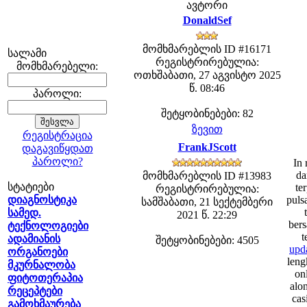
ავტორი
DonaldSef
მომხმარებლის ID #16171
სალამი
რეგისტრირებულია:
მომხმარებელი:
ოთხშაბათი, 27 აგვისტო 2025
წ. 08:46
პაროლი:
შეტყობინებები: 82
ზევით
რეგისტრაცია
FrankJScott
დაგავიწყდათ
პაროლი?
In 
da
მომხმარებლის ID #13983
სტატიები
te
რეგისტრირებულია:
დიაგნოსტიკა
puls
სამშაბათი, 21 სექტემბერი
სამედ.
2021 წ. 22:29
bers
ტექნოლოგიები
t
ადამიანის
შეტყობინებები: 4505
upd
ორგანოები
leng
მკურნალობა
onl
ფიტოთერაპია
alon
რეცეპტები
cas
გამოხმაურება