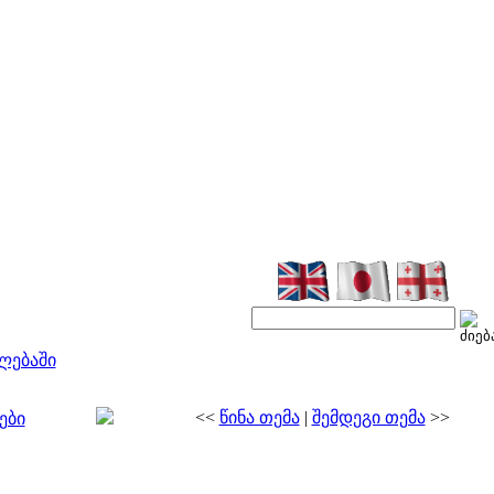
ლებაში
<<
წინა თემა
|
შემდეგი თემა
>>
ები