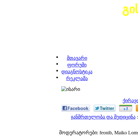
გი
მთავარი
ფორუმი
დიაგნოსტიკა
რეკლამა
ქირავ
Facebook
Twitter
+1
ჯანმრთელობა და მედიცინა
:
მოდერატორები: feonib, Maiko Lom