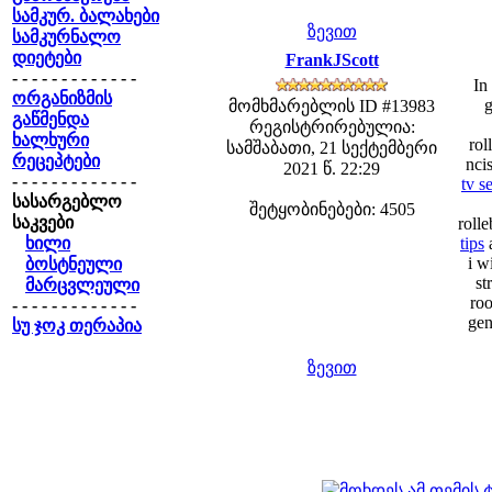
სამკურ. ბალახები
ზევით
სამკურნალო
დიეტები
FrankJScott
- - - - - - - - - - - - -
In
ორგანიზმის
g
მომხმარებლის ID #13983
გაწმენდა
რეგისტრირებულია:
ხალხური
rol
სამშაბათი, 21 სექტემბერი
რეცეპტები
nci
2021 წ. 22:29
- - - - - - - - - - - - -
tv se
სასარგებლო
შეტყობინებები: 4505
საკვები
rolle
ხილი
tips
a
i w
ბოსტნეული
st
მარცვლეული
roo
- - - - - - - - - - - - -
gen
სუ ჯოკ თერაპია
ზევით