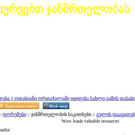
სურვებთ ჯანმრთელობას
დება 1 ოთახიანი ორთაჭალაში
იყიდება სახლი გაზის დასახ
Одноклассники
Мой мир
:
ფორუმები
:: ჯანმრთელობის საკითხები ::
გულის დაავადებ
Wow loads valuable resources
sadze