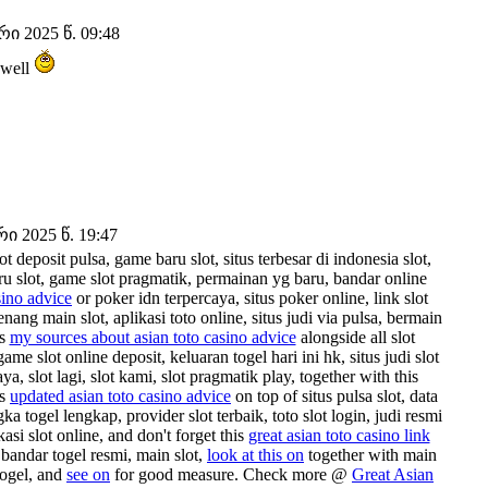
 2025 წ. 09:48
 well
 2025 წ. 19:47
t deposit pulsa, game baru slot, situs terbesar di indonesia slot,
baru slot, game slot pragmatik, permainan yg baru, bandar online
sino advice
or poker idn terpercaya, situs poker online, link slot
ang main slot, aplikasi toto online, situs judi via pulsa, bermain
is
my sources about asian toto casino advice
alongside all slot
me slot online deposit, keluaran togel hari ini hk, situs judi slot
ya, slot lagi, slot kami, slot pragmatik play, together with this
is
updated asian toto casino advice
on top of situs pulsa slot, data
a togel lengkap, provider slot terbaik, toto slot login, judi resmi
kasi slot online, and don't forget this
great asian toto casino link
, bandar togel resmi, main slot,
look at this on
together with main
 togel, and
see on
for good measure. Check more @
Great Asian