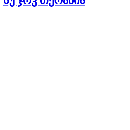
სუ ჯოკ თერაპია