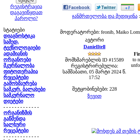
რეგისტრაცია
Facebook
Twitter
+1
დაგავიწყდათ
ჯანმრთელობა და მედიცინა
:
პაროლი?
სტატიები
მოდერატორები: feonib, Maiko Lom
დიაგნოსტიკა
ავტორი
სამედ.
DanielItell
ტექნოლოგიები
ადამიანის
Fi
ორგანოები
to n
მომხმარებლის ID #15589
unfo
მკურნალობა
რეგისტრირებულია:
ფიტოთერაპია
სამშაბათი, 05 მარტი 2024 წ.
რეცეპტები
17:52
გამოხმაურება
შეტყობინებები: 228
სამკურ. ბალახები
სამკურნალო
ზევით
დიეტები
- - - - - - - - - - - - -
ორგანიზმის
გაწმენდა
ხალხური
რეცეპტები
- - - - - - - - - - - - -