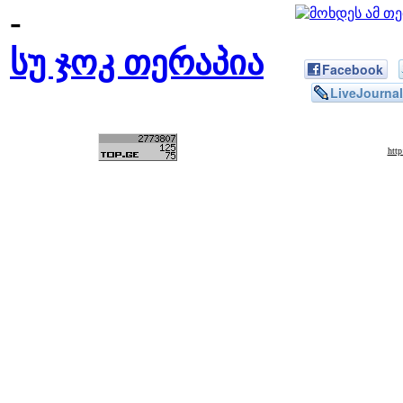
-
სუ ჯოკ თერაპია
Facebook
LiveJournal
htt