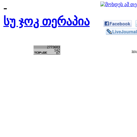
-
სუ ჯოკ თერაპია
Facebook
LiveJournal
htt