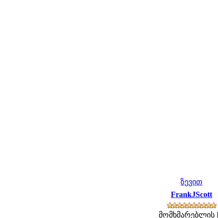
ზევით
FrankJScott
მომხმარებლის 