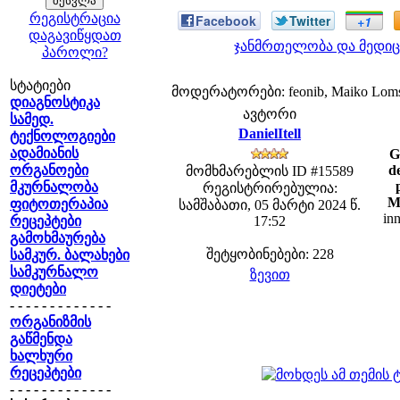
რეგისტრაცია
Facebook
Twitter
+1
დაგავიწყდათ
ჯანმრთელობა და მედიც
პაროლი?
სტატიები
მოდერატორები: feonib, Maiko Lom
დიაგნოსტიკა
ავტორი
სამედ.
DanielItell
ტექნოლოგიები
ადამიანის
G
ორგანოები
d
მომხმარებლის ID #15589
მკურნალობა
რეგისტრირებულია:
Mo
ფიტოთერაპია
სამშაბათი, 05 მარტი 2024 წ.
in
რეცეპტები
17:52
გამოხმაურება
შეტყობინებები: 228
სამკურ. ბალახები
სამკურნალო
ზევით
დიეტები
- - - - - - - - - - - - -
ორგანიზმის
გაწმენდა
ხალხური
რეცეპტები
- - - - - - - - - - - - -