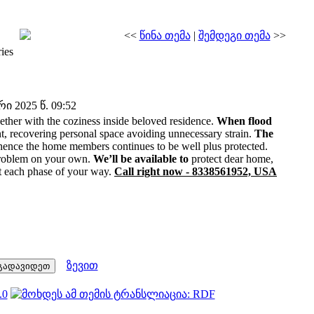
<<
წინა თემა
|
შემდეგი თემა
>>
ies
 2025 წ. 09:52
her with the coziness inside beloved residence.
When flood
nt, recovering personal space avoiding unnecessary strain.
The
 hence the home members continues to be well plus protected.
 problem on your own.
We’ll be available to
protect dear home,
at each phase of your way.
Call right now - 8338561952, USA
ზევით