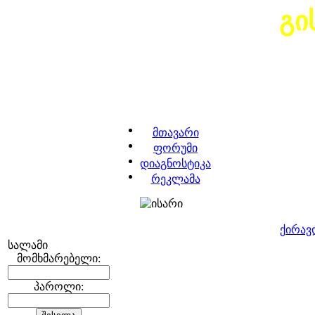
გი
მთავარი
ფორუმი
დიაგნოსტიკა
რეკლამა
ქირავ
სალამი
მომხმარებელი:
პაროლი: